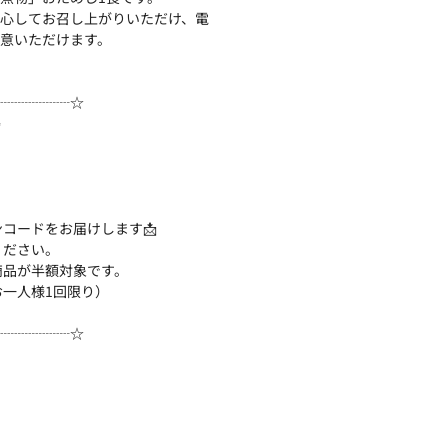
心してお召し上がりいただけ、電
意いただけます。
┈┈┈┈┈☆
✨
コードをお届けします📩
ください。
商品が半額対象です。
お一人様1回限り）
┈┈┈┈┈☆