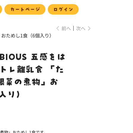
カートページ
ログイン
前へ
次へ
」おためし1食（6個入り）
IOUS 五感をは
トレ離乳食 「た
根菜の煮物」お
入り）
煮物」おためし1食です。