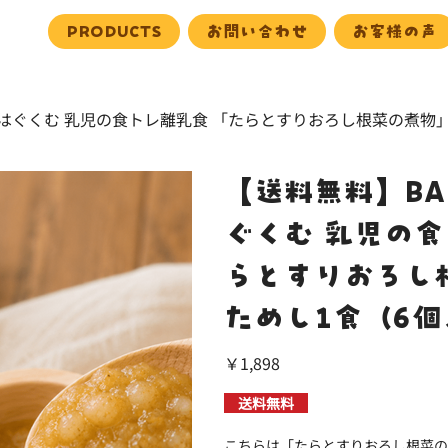
PRODUCTS
お問い合わせ
お客様の声
感をはぐくむ 乳児の食トレ離乳食 「たらとすりおろし根菜の煮物
【送料無料】BAB
ぐくむ 乳児の食
らとすりおろし
ためし1食（6個
価
￥1,898
格
送料無料
こちらは「たらとすりおろし根菜の